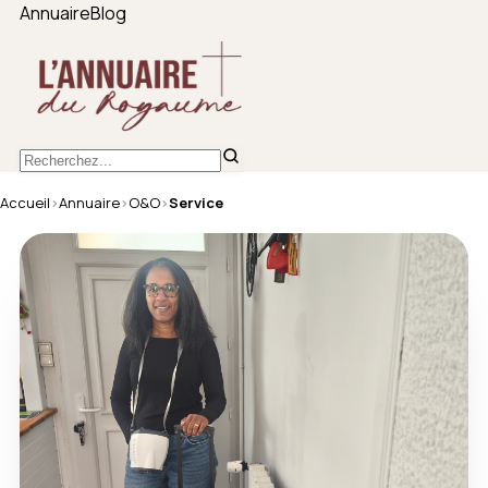
Annuaire
Blog
Accueil
›
Annuaire
›
O&O
›
Service