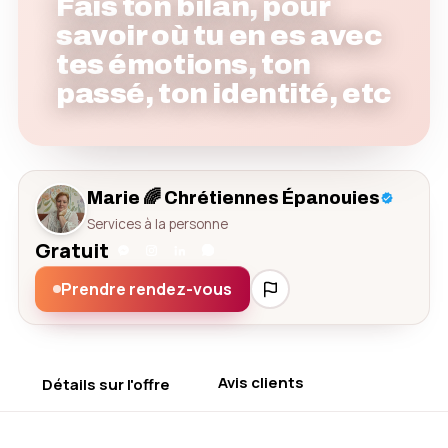
Fais ton bilan, pour
savoir où tu en es avec
tes émotions, ton
passé, ton identité, etc
Marie 🌈 Chrétiennes Épanouies
Services à la personne
Gratuit
Prendre rendez-vous
Avis clients
Détails sur l'offre